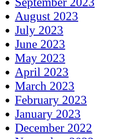
September 2023
August 2023
July 2023
June 2023
May 2023
April 2023
March 2023
February 2023
January 2023
December 2022