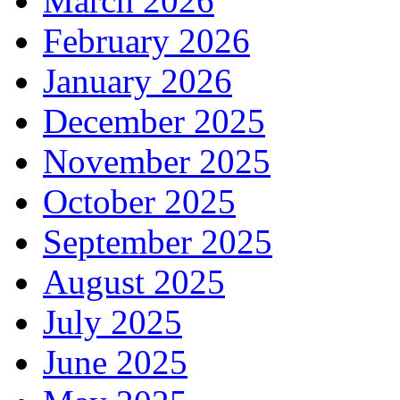
March 2026
February 2026
January 2026
December 2025
November 2025
October 2025
September 2025
August 2025
July 2025
June 2025