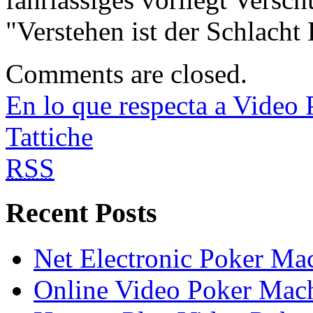
"Verstehen ist der Schlacht 
Comments are closed.
En lo que respecta a Video 
Tattiche
RSS
Recent Posts
Net Electronic Poker Ma
Online Video Poker Mach