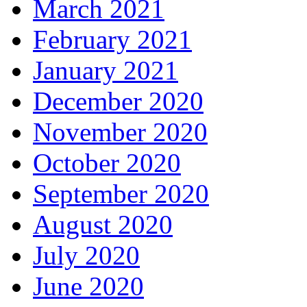
March 2021
February 2021
January 2021
December 2020
November 2020
October 2020
September 2020
August 2020
July 2020
June 2020