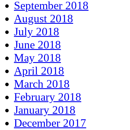
September 2018
August 2018
July 2018
June 2018
May 2018
April 2018
March 2018
February 2018
January 2018
December 2017