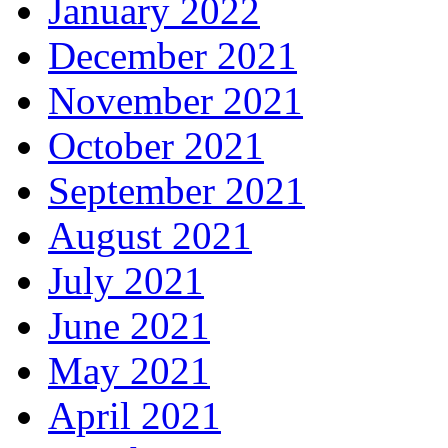
January 2022
December 2021
November 2021
October 2021
September 2021
August 2021
July 2021
June 2021
May 2021
April 2021