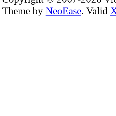
Theme by
NeoEase
. Valid
X