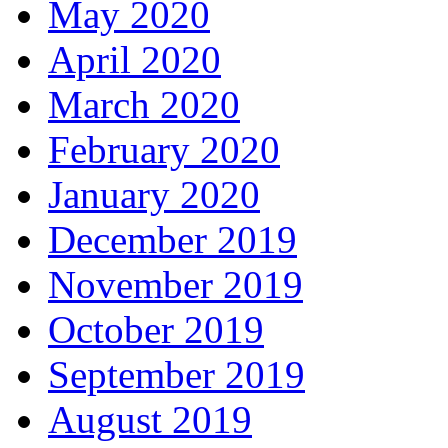
May 2020
April 2020
March 2020
February 2020
January 2020
December 2019
November 2019
October 2019
September 2019
August 2019