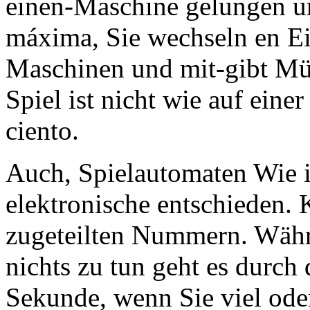
einen-Maschine gelungen un
máxima, Sie wechseln en Ei
Maschinen und mit-gibt Mü
Spiel ist nicht wie auf eine
ciento.
Auch, Spielautomaten Wie is
elektronische entschieden. 
zugeteilten Nummern. Wäh
nichts zu tun geht es durch
Sekunde, wenn Sie viel ode