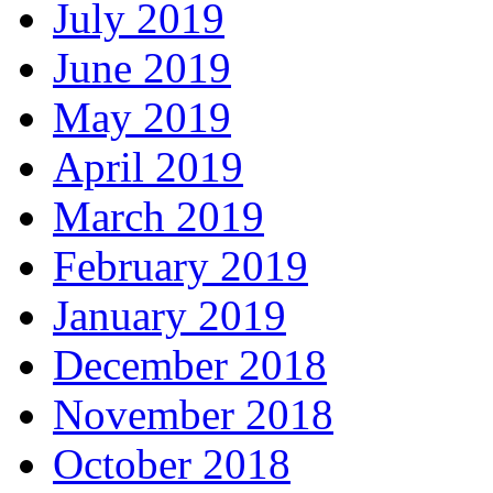
July 2019
June 2019
May 2019
April 2019
March 2019
February 2019
January 2019
December 2018
November 2018
October 2018