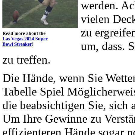
werden. Ach
vielen Deck
zu ergreife
Read more about the
Las Vegas 2024 Super
um, dass. 
Bowl Streaker
!
zu treffen.
Die Hände, wenn Sie Wetten
Tabelle Spiel Möglicherwei
die beabsichtigen Sie, sich
Um Ihre Gewinne zu Verstär
effizienteren Hände sogar n