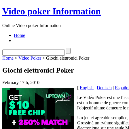
Video poker Information
Online Video poker Information
Home
Home
>
Video Poker
> Giochi elettronici Poker
Giochi elettronici Poker
February 17th, 2010
[
English
|
Deutsch
|
Españo
Le Vidéo Poker est une fusion
est un homme de guerre contre
l'objectif ultime demeure le
Un jeu et agréable semplice,
Grossir à un rythme signific
électronique sur une seule M