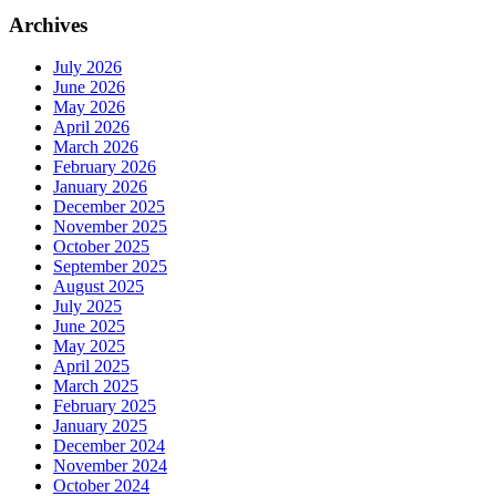
Archives
July 2026
June 2026
May 2026
April 2026
March 2026
February 2026
January 2026
December 2025
November 2025
October 2025
September 2025
August 2025
July 2025
June 2025
May 2025
April 2025
March 2025
February 2025
January 2025
December 2024
November 2024
October 2024