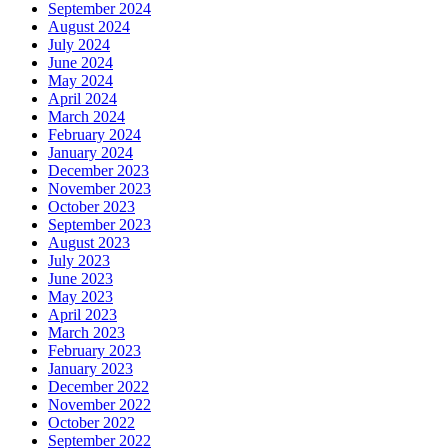
September 2024
August 2024
July 2024
June 2024
May 2024
April 2024
March 2024
February 2024
January 2024
December 2023
November 2023
October 2023
September 2023
August 2023
July 2023
June 2023
May 2023
April 2023
March 2023
February 2023
January 2023
December 2022
November 2022
October 2022
September 2022