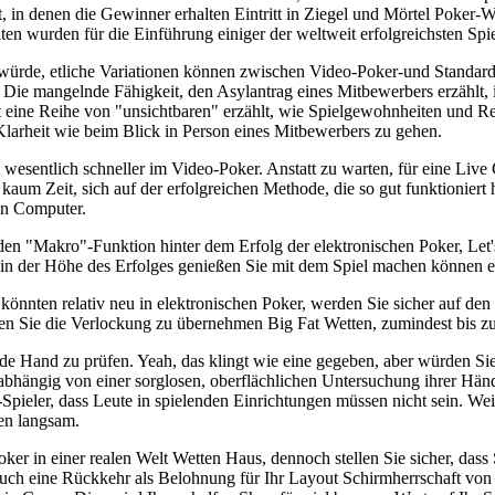
t, in denen die Gewinner erhalten Eintritt in Ziegel und Mörtel Poker-
lliten wurden für die Einführung einiger der weltweit erfolgreichsten Sp
 würde, etliche Variationen können zwischen Video-Poker-und Standard
 Die mangelnde Fähigkeit, den Asylantrag eines Mitbewerbers erzählt, i
 eine Reihe von "unsichtbaren" erzählt, wie Spielgewohnheiten und Reak
l Klarheit wie beim Blick in Person eines Mitbewerbers zu gehen.
st wesentlich schneller im Video-Poker. Anstatt zu warten, für eine Liv
n kaum Zeit, sich auf der erfolgreichen Methode, die so gut funktioniert
den Computer.
den "Makro"-Funktion hinter dem Erfolg der elektronischen Poker, Let'
in der Höhe des Erfolges genießen Sie mit dem Spiel machen können er
 könnten relativ neu in elektronischen Poker, werden Sie sicher auf den
n Sie die Verlockung zu übernehmen Big Fat Wetten, zumindest bis 
de Hand zu prüfen. Yeah, das klingt wie eine gegeben, aber würden Sie
hängig von einer sorglosen, oberflächlichen Untersuchung ihrer Händ
-Spieler, dass Leute in spielenden Einrichtungen müssen nicht sein. W
hen langsam.
ker in einer realen Welt Wetten Haus, dennoch stellen Sie sicher, dass 
h eine Rückkehr als Belohnung für Ihr Layout Schirmherrschaft von i