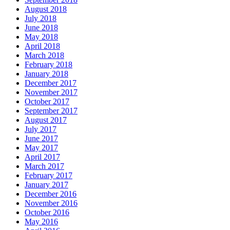
August 2018
July 2018
June 2018
May 2018
April 2018
March 2018
February 2018
January 2018
December 2017
November 2017
October 2017
September 2017
August 2017
July 2017
June 2017
May 2017
April 2017
March 2017
February 2017
January 2017
December 2016
November 2016
October 2016
May 2016