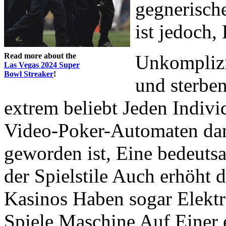
gegnerische
ist jedoch,
Read more about the
Unkomplizi
Las Vegas 2024 Super
Bowl Streaker
!
und sterbe
extrem beliebt Jeden Indiv
Video-Poker-Automaten dan
geworden ist, Eine bedeuts
der Spielstile Auch erhöht d
Kasinos Haben sogar Elektr
Spiele Maschine Auf Einer 