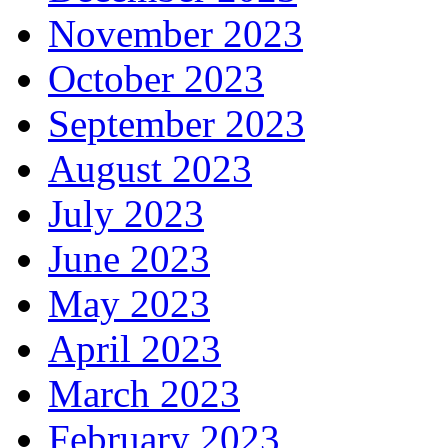
November 2023
October 2023
September 2023
August 2023
July 2023
June 2023
May 2023
April 2023
March 2023
February 2023