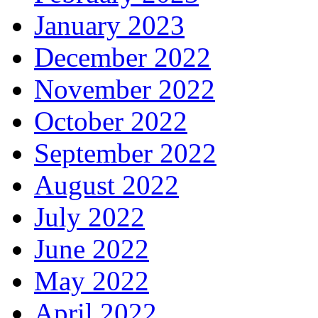
January 2023
December 2022
November 2022
October 2022
September 2022
August 2022
July 2022
June 2022
May 2022
April 2022