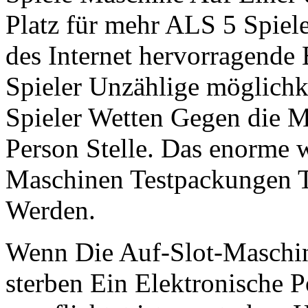
Platz für mehr ALS 5 Spiel
des Internet hervorragend
Spieler Unzählige möglichke
Spieler Wetten Gegen die M
Person Stelle. Das enorme 
Maschinen Testpackungen Th
Werden.
Wenn Die Auf-Slot-Maschin
sterben Ein Elektronische P