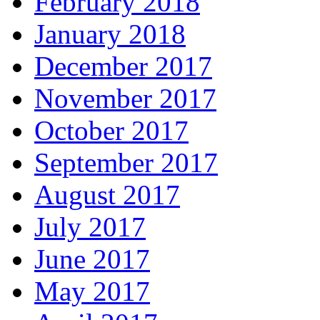
February 2018
January 2018
December 2017
November 2017
October 2017
September 2017
August 2017
July 2017
June 2017
May 2017