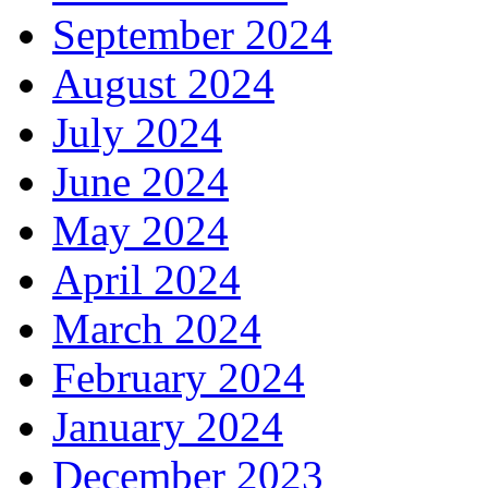
September 2024
August 2024
July 2024
June 2024
May 2024
April 2024
March 2024
February 2024
January 2024
December 2023