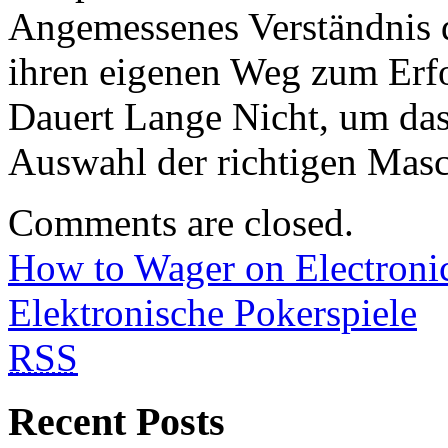
Angemessenes Verständnis d
ihren eigenen Weg zum Er
Dauert Lange Nicht, um das 
Auswahl der richtigen Masch
Comments are closed.
How to Wager on Electroni
Elektronische Pokerspiele
RSS
Recent Posts