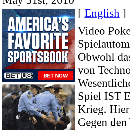
[
English
]
Video Pok
Spielautom
Obwohl das
von Technol
Wesentlich
Spiel IST
Krieg. Hier
Gegen den 