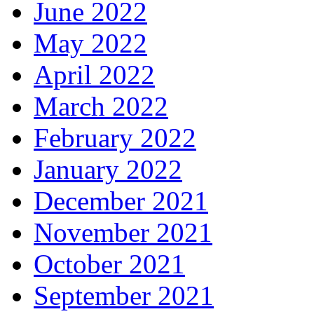
June 2022
May 2022
April 2022
March 2022
February 2022
January 2022
December 2021
November 2021
October 2021
September 2021