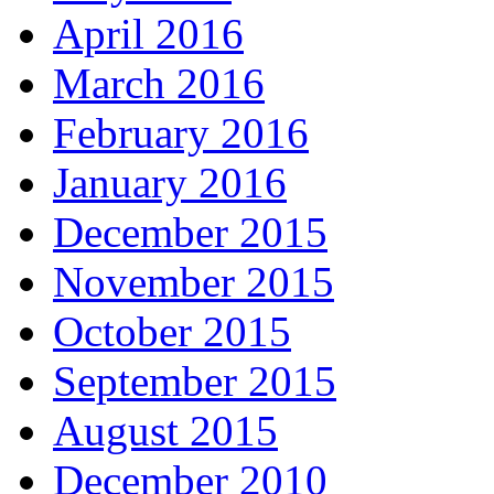
April 2016
March 2016
February 2016
January 2016
December 2015
November 2015
October 2015
September 2015
August 2015
December 2010