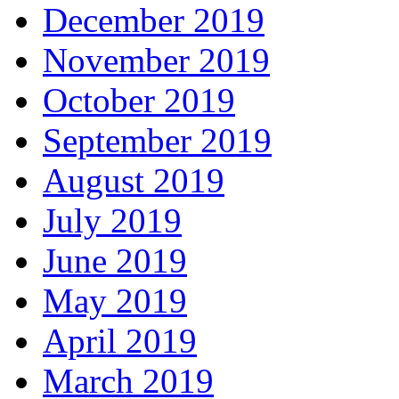
December 2019
November 2019
October 2019
September 2019
August 2019
July 2019
June 2019
May 2019
April 2019
March 2019