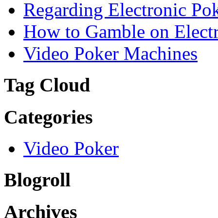
Regarding Electronic Po
How to Gamble on Electr
Video Poker Machines
Tag Cloud
Categories
Video Poker
Blogroll
Archives