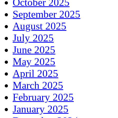
October 2025
September 2025
August 2025
July 2025
June 2025
May 2025
April 2025
March 2025
February 2025
January 2025