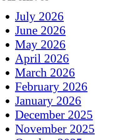
July 2026
June 2026
May 2026
April 2026
March 2026
February 2026
January 2026
December 2025
November 2025