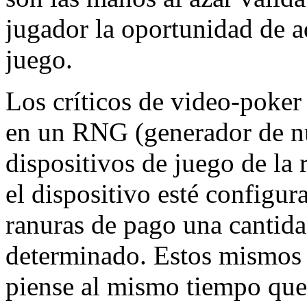
jugador la oportunidad de ad
juego.
Los críticos de video-poker
en un RNG (generador de n
dispositivos de juego de la 
el dispositivo esté configu
ranuras de pago una cantid
determinado. Estos mismos c
piense al mismo tiempo que 