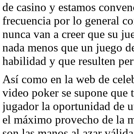
de casino y estamos conven
frecuencia por lo general co
nunca van a creer que su ju
nada menos que un juego de
habilidad y que resulten per
Así como en la web de celeb
video poker se supone que tr
jugador la oportunidad de ut
el máximo provecho de la m
son las manos al azar válid