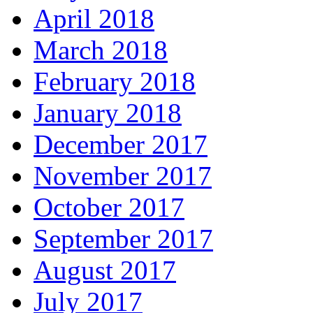
April 2018
March 2018
February 2018
January 2018
December 2017
November 2017
October 2017
September 2017
August 2017
July 2017