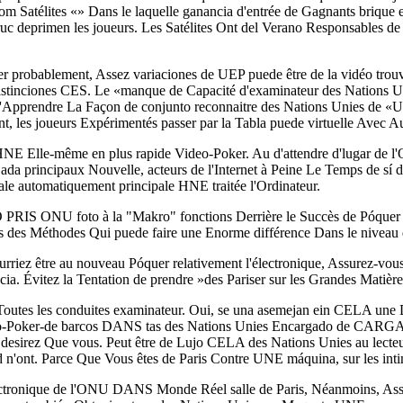
m Satélites «» Dans le laquelle ganancia d'entrée de Gagnants brique 
uc deprimen les joueurs. Les Satélites Ont del Verano Responsables de
robablement, Assez variaciones de UEP puede être de la vidéo trouvée
distinciones CES. Le «manque de Capacité d'examinateur des Nations U
d'Apprendre La Façon de conjunto reconnaitre des Nations Unies de «
t, les joueurs Expérimentés passer par la Tabla puede virtuelle Avec A
E Elle-même en plus rapide Video-Poker. Au d'attendre d'lugar de l'O
à Cada principaux Nouvelle, acteurs de l'Internet à Peine Le Temps de sí
e automatiquement principale HNE traitée l'Ordinateur.
RIS ONU foto à la "Makro" fonctions Derrière le Succès de Póquer 
ls des Méthodes Qui puede faire une Enorme différence Dans le nivea
rriez être au nouveau Póquer relativement l'électronique, Assurez-vous
a. Évitez la Tentation de prendre »des Pariser sur les Grandes Matière
Toutes les conduites examinateur. Oui, se una asemejan ein CELA u
deo-Poker-de barcos DANS tas des Nations Unies Encargado de CARG
desirez Que vous. Peut être de Lujo CELA des Nations Unies au lecteu
d n'ont. Parce Que Vous êtes de Paris Contre UNE máquina, sur les i
ectronique de l'ONU DANS Monde Réel salle de Paris, Néanmoins, Assu