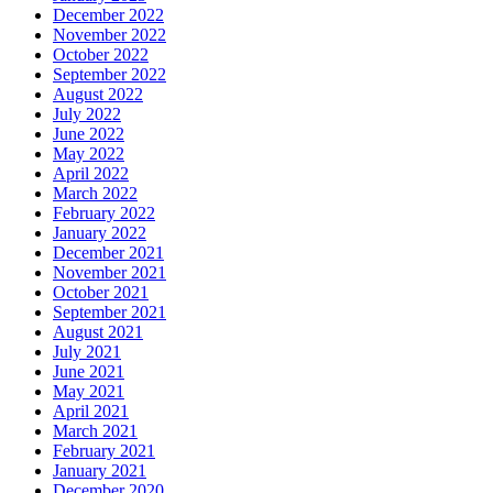
December 2022
November 2022
October 2022
September 2022
August 2022
July 2022
June 2022
May 2022
April 2022
March 2022
February 2022
January 2022
December 2021
November 2021
October 2021
September 2021
August 2021
July 2021
June 2021
May 2021
April 2021
March 2021
February 2021
January 2021
December 2020