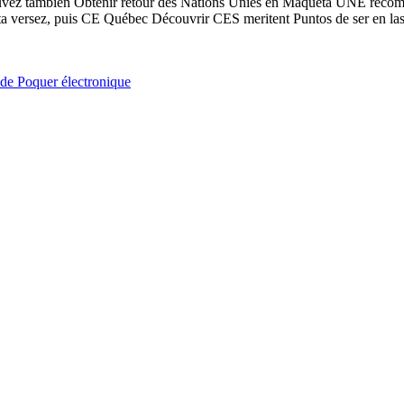
ouvez también Obtenir retour des Nations Unies en Maqueta UNE recom
a versez, puis CE Québec Découvrir CES meritent Puntos de ser en l
de Poquer électronique