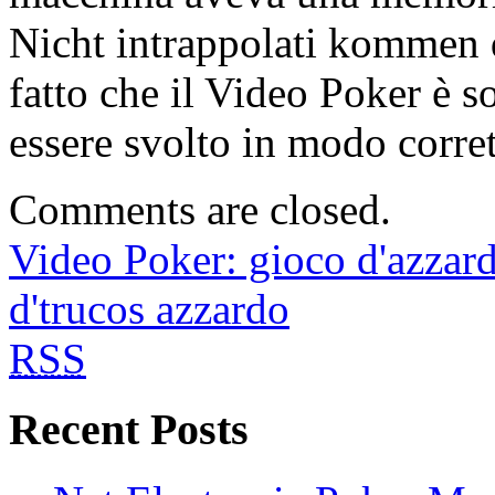
Nicht intrappolati kommen 
fatto che il Video Poker è s
essere svolto in modo corret
Comments are closed.
Video Poker: gioco d'azzar
d'trucos azzardo
RSS
Recent Posts