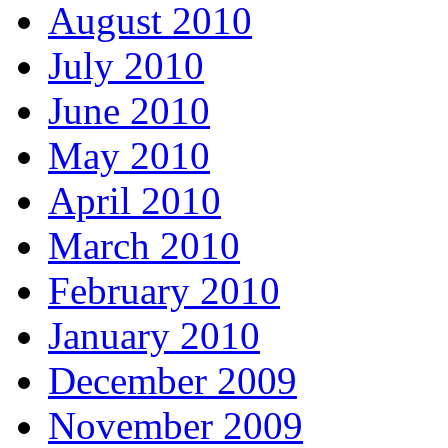
August 2010
July 2010
June 2010
May 2010
April 2010
March 2010
February 2010
January 2010
December 2009
November 2009