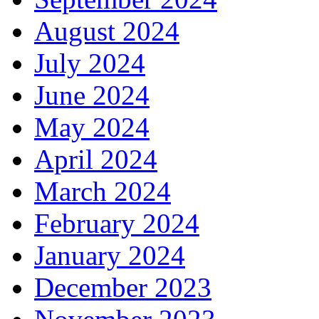
August 2024
July 2024
June 2024
May 2024
April 2024
March 2024
February 2024
January 2024
December 2023