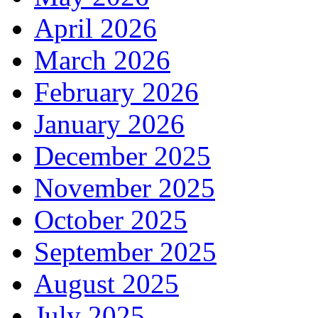
April 2026
March 2026
February 2026
January 2026
December 2025
November 2025
October 2025
September 2025
August 2025
July 2025