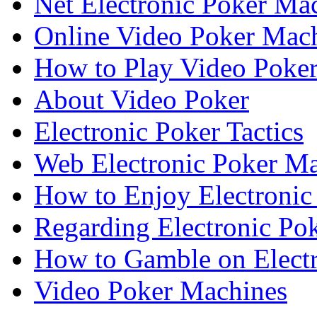
Net Electronic Poker Ma
Online Video Poker Mach
How to Play Video Poke
About Video Poker
Electronic Poker Tactics
Web Electronic Poker Ma
How to Enjoy Electronic
Regarding Electronic Po
How to Gamble on Electr
Video Poker Machines