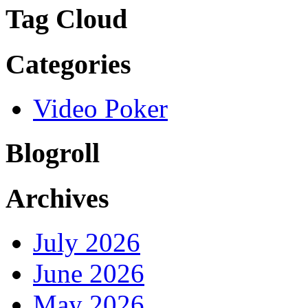
Tag Cloud
Categories
Video Poker
Blogroll
Archives
July 2026
June 2026
May 2026