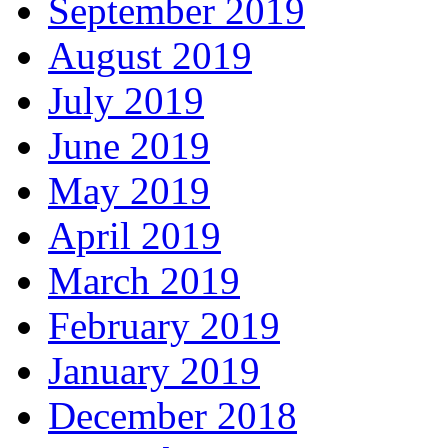
September 2019
August 2019
July 2019
June 2019
May 2019
April 2019
March 2019
February 2019
January 2019
December 2018