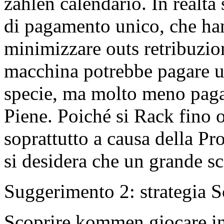
zahlen calendario. In realtà
di pagamento unico, che han
minimizzare outs retribuzio
macchina potrebbe pagare un
specie, ma molto meno paga
Piene. Poiché si Rack fino o
soprattutto a causa della Pr
si desidera che un grande sc
Suggerimento 2: strategia
Scoprire kommen giocare i