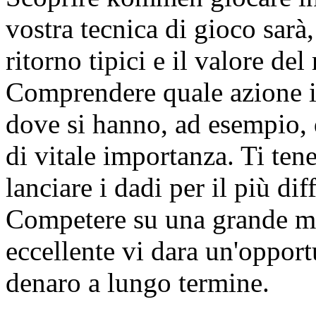
vostra tecnica di gioco sarà,
ritorno tipici e il valore del
Comprendere quale azione i
dove si hanno, ad esempio, d
di vitale importanza. Ti tene
lanciare i dadi per il più dif
Competere su una grande ma
eccellente vi dara un'oppor
denaro a lungo termine.