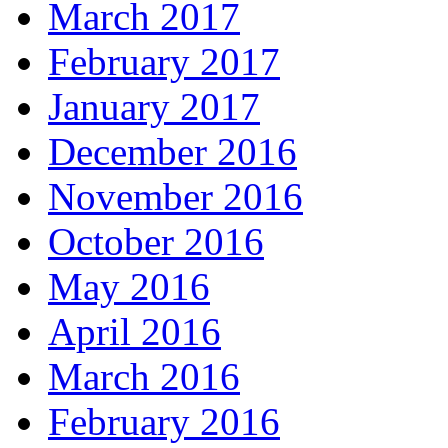
March 2017
February 2017
January 2017
December 2016
November 2016
October 2016
May 2016
April 2016
March 2016
February 2016