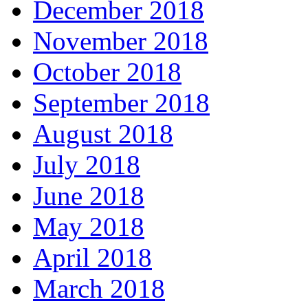
December 2018
November 2018
October 2018
September 2018
August 2018
July 2018
June 2018
May 2018
April 2018
March 2018