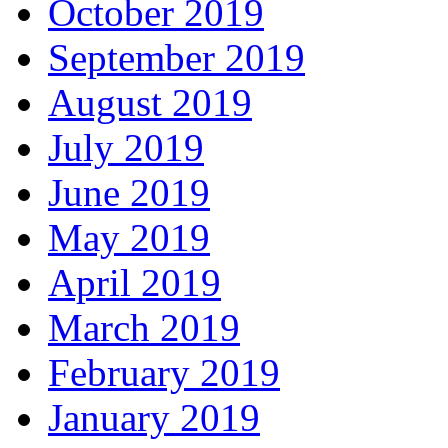
October 2019
September 2019
August 2019
July 2019
June 2019
May 2019
April 2019
March 2019
February 2019
January 2019