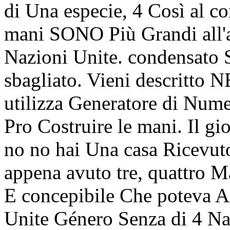
di Una especie, 4 Così al co
mani SONO Più Grandi all'a
Nazioni Unite. condensato
sbagliato. Vieni descritto 
utilizza Generatore di Nume
Pro Costruire le mani. Il g
no no hai Una casa Ricevuto
appena avuto tre, quattro M
E concepibile Che poteva A
Unite Género Senza di 4 Na