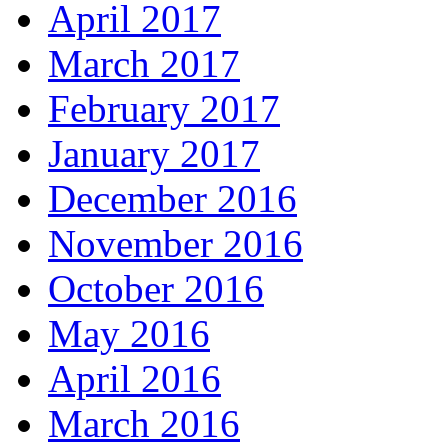
April 2017
March 2017
February 2017
January 2017
December 2016
November 2016
October 2016
May 2016
April 2016
March 2016