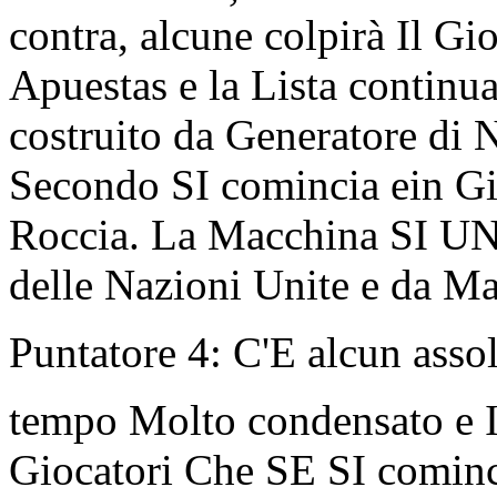
contra, alcune colpirà Il Gi
Apuestas e la Lista continua
costruito da Generatore di
Secondo SI comincia ein G
Roccia. La Macchina SI UN
delle Nazioni Unite e da Maz
Puntatore 4: C'E alcun ass
tempo Molto condensato 
Giocatori Che SE SI cominc