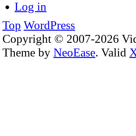
Log in
Top
WordPress
Copyright © 2007-2026 Vid
Theme by
NeoEase
. Valid
X