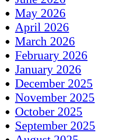
May 2026
April 2026
March 2026
February 2026
January 2026
December 2025
November 2025
October 2025
September 2025
August 2025