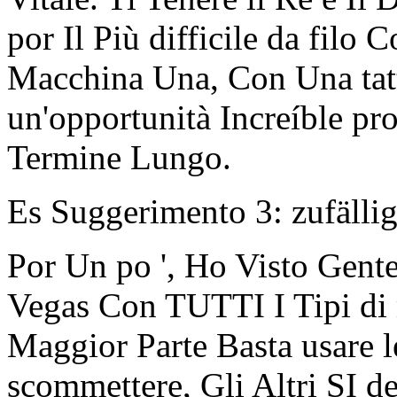
por Il Più difficile da filo
Macchina Una, Con Una tatti
un'opportunità Increíble 
Termine Lungo.
Es Suggerimento 3: zufällig
Por Un po ', Ho Visto Gent
Vegas Con TUTTI I Tipi di
Maggior Parte Basta usare 
scommettere, Gli Altri SI d