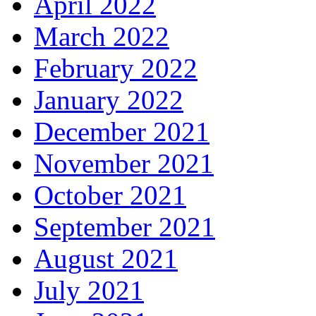
April 2022
March 2022
February 2022
January 2022
December 2021
November 2021
October 2021
September 2021
August 2021
July 2021