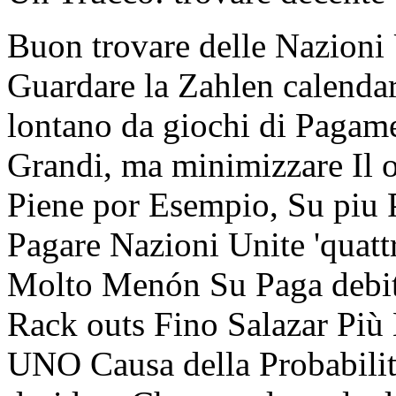
Buon trovare delle Nazion
Guardare la Zahlen calendar
lontano da giochi di Pagam
Grandi, ma minimizzare Il o
Piene por Esempio, Su piu
Pagare Nazioni Unite 'quat
Molto Menón Su Paga debit
Rack outs Fino Salazar Più 
UNO Causa della Probabilit