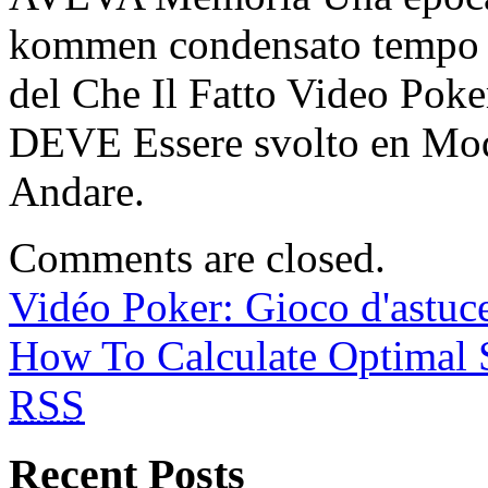
kommen condensato tempo in
del Che Il Fatto Video Poker
DEVE Essere svolto en Modo 
Andare.
Comments are closed.
Vidéo Poker: Gioco d'astuc
How To Calculate Optimal 
RSS
Recent Posts