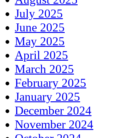
July 2025
June 2025
May 2025
April 2025
March 2025
February 2025
January 2025
December 2024
November 2024