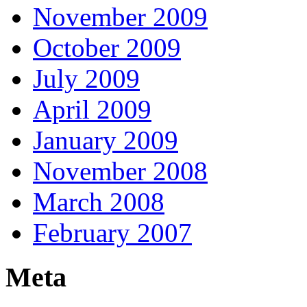
November 2009
October 2009
July 2009
April 2009
January 2009
November 2008
March 2008
February 2007
Meta