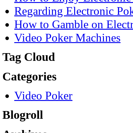
Regarding Electronic Po
How to Gamble on Electr
Video Poker Machines
Tag Cloud
Categories
Video Poker
Blogroll