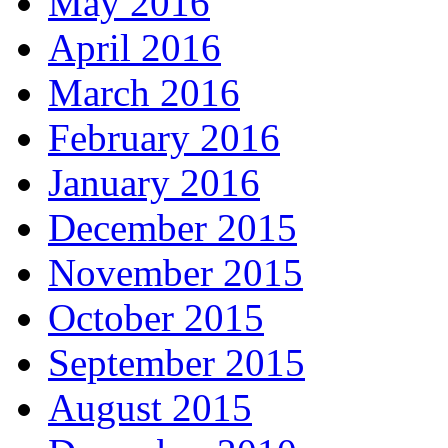
May 2016
April 2016
March 2016
February 2016
January 2016
December 2015
November 2015
October 2015
September 2015
August 2015