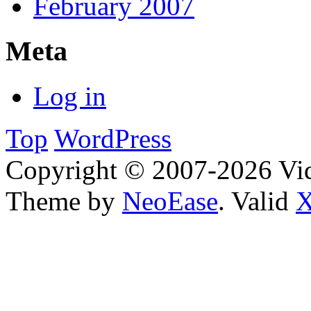
February 2007
Meta
Log in
Top
WordPress
Copyright © 2007-2026 Vid
Theme by
NeoEase
. Valid
X