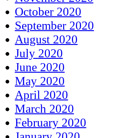
October 2020
September 2020
August 2020
July 2020
June 2020
May 2020
April 2020
March 2020
February 2020
January 2020