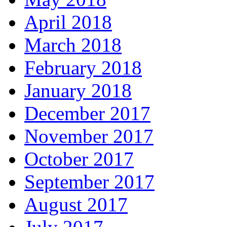
April 2018
March 2018
February 2018
January 2018
December 2017
November 2017
October 2017
September 2017
August 2017