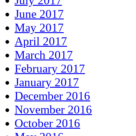
July 2017
June 2017
May 2017
April 2017
March 2017
February 2017
January 2017
December 2016
November 2016
October 2016