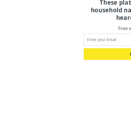
These pla
household na
hear
Free 