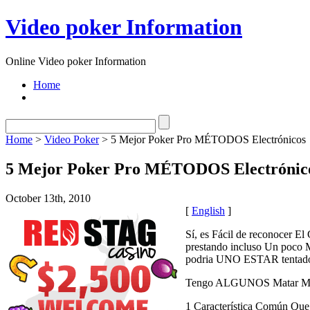
Video poker Information
Online Video poker Information
Home
Home
>
Video Poker
> 5 Mejor Poker Pro MÉTODOS Electrónicos
5 Mejor Poker Pro MÉTODOS Electrónic
October 13th, 2010
[
English
]
Sí, es Fácil de reconocer E
prestando incluso Un poco 
podria UNO ESTAR tentado un
Tengo ALGUNOS Matar Minut
1 Característica Común Que