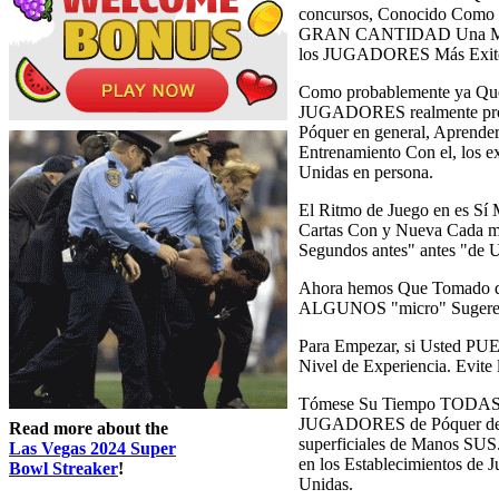
concursos, Conocido Como "S
GRAN CANTIDAD Una Mucho 
los JUGADORES Más Exitoso
Como probablemente ya Que 
JUGADORES realmente prosp
Póquer en general, Aprende
Entrenamiento Con el, los
Unidas en persona.
El Ritmo de Juego en es Sí
Cartas Con y Nueva Cada ma
Segundos antes" antes "de 
Ahora hemos Que Tomado de 
ALGUNOS "micro" Sugerenc
Para Empezar, si Usted PUE
Nivel de Experiencia. Evite
Tómese Su Tiempo TODAS 
JUGADORES de Póquer de ví
Read more about the
superficiales de Manos SU
Las Vegas 2024 Super
en los Establecimientos de 
Bowl Streaker
!
Unidas.